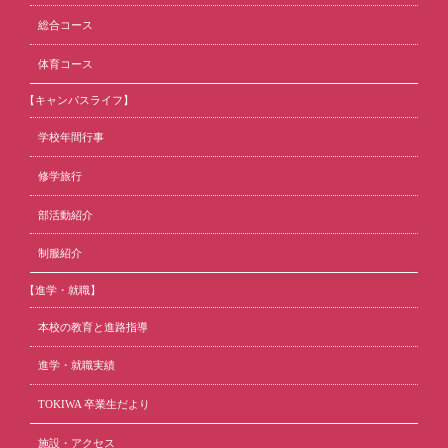
総合コース
体育コース
【キャンパスライフ】
学校年間行事
修学旅行
部活動紹介
制服紹介
【進学・就職】
本校の教育と進路指導
進学・就職実績
TOKIWA 卒業生だより
施設・アクセス