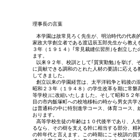
理事長の言葉
本学園は故常見ろく先生が、明治時代の代表
家政大学創立者である渡辺辰五郎先生から教え
３年（１９１４）｢常見裁縫伝習所｣を創立した
ます。
以来９２年、校訓として｢質実勤勉｣を挙げ、
に貢献できる調和のとれた人材の要請に応える
してきました。
創立以来の学園経営は、太平洋戦争と戦後の
昭和２３年（１９４８）の学生改革を期に常磐
等学校｣に改組いたしました。そして昭和５２
目の市内飯塚町への校地移転の時から男女共学
は普通科の中に特別進学コース、体育コース、
おります。
高等学校生徒の年齢は１０代後半であり、人
るなら、その樹を支える幹に相当する部分、精
の幹年代と言えます。この時期にこそ校訓の質