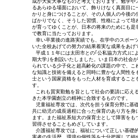
成が大変大事なものと考えております。勉学や
るあらゆる場面において、飾りけなく真面目に
かりと身につけることが、その人個人の今後の
ばかりでなく、そうした習慣、性格によって培
が育ってゆくことが、日本の将来のためにも是
で教育に当たっております。
幸い卒業後の進路実績でも、在学中のスポー
いた全校あげての努力の結果着実な成果をあげ
平成１１年には太田市との｢公私協力方式｣によ
期大学｣を創設いたしました。いま日本の社会
られている少子化と超高齢化の課題の中で、こ
な知識と技術を備えると同時に豊かな人間性を
士という国家資格をもった人材を育成すること
す。
これも質実勤勉を旨として社会の要請に応え
きた本学園創立の精神に合致するものです。
児童福祉専攻では、次代を担う保育分野に基
共に幼児の成長過程に合った保育のあり方を身
ます。また福祉系短大の保育士として障害をも
習得させることもめざしています。
介護福祉専攻では、福祉について正しい基礎
害者の生活歴、環境や個性等を十分把握して細