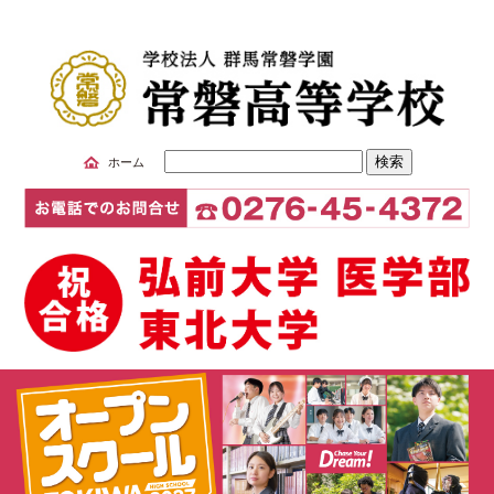
サ
ホーム
イ
ト
内
検
索