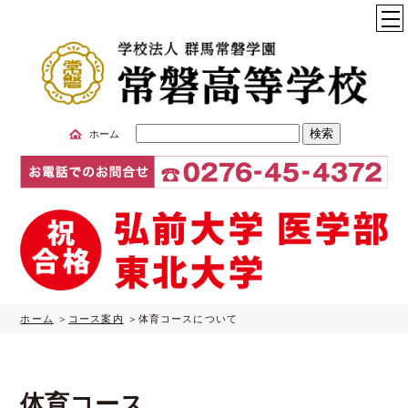
サ
ホーム
イ
ト
内
検
索
ホーム
コース案内
体育コースについて
体育コース