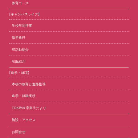
体育コース
【キャンパスライフ】
学校年間行事
修学旅行
部活動紹介
制服紹介
【進学・就職】
本校の教育と進路指導
進学・就職実績
TOKIWA 卒業生だより
施設・アクセス
お問合せ