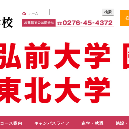
サ
ホーム
イ
ト
内
検
索
コース案内
キャンパスライフ
進学・就職
施設・