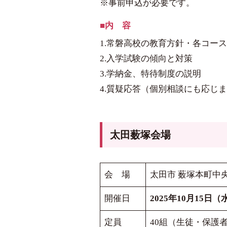
※事前申込が必要です。
内 容
1.常磐高校の教育方針・各コー
2.入学試験の傾向と対策
3.学納金、特待制度の説明
4.質疑応答（個別相談にも応じ
太田薮塚会場
会 場
太田市 薮塚本町中
開催日
2025年10月15日（
定員
40組（生徒・保護者