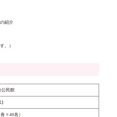
スの紹介
ます。）
央公民館
水）
各々40名）