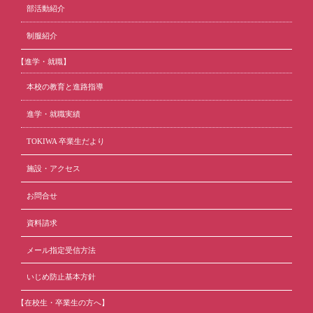
部活動紹介
制服紹介
【進学・就職】
本校の教育と進路指導
進学・就職実績
TOKIWA 卒業生だより
施設・アクセス
お問合せ
資料請求
メール指定受信方法
いじめ防止基本方針
【在校生・卒業生の方へ】