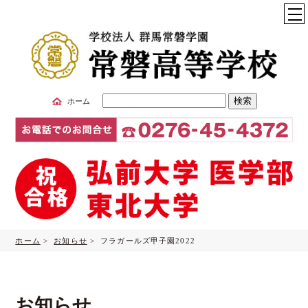
サ
ホーム
イ
ト
内
検
索
ホーム
>
お知らせ
> フラガールズ甲子園2022
お知らせ