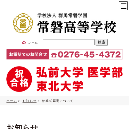
サ
ホーム
イ
ト
内
検
索
ホーム
>
お知らせ
> 始業式延期について
お知らせ