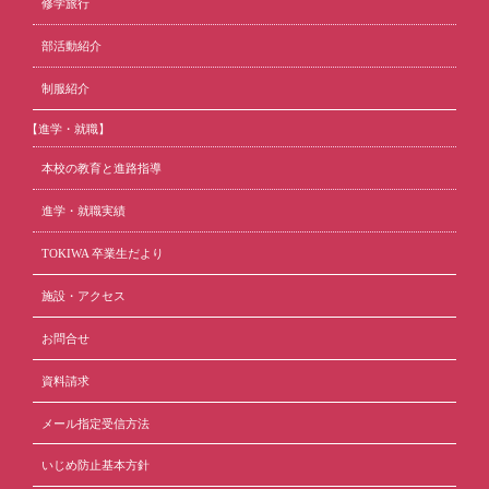
修学旅行
部活動紹介
制服紹介
【進学・就職】
本校の教育と進路指導
進学・就職実績
TOKIWA 卒業生だより
施設・アクセス
お問合せ
資料請求
メール指定受信方法
いじめ防止基本方針