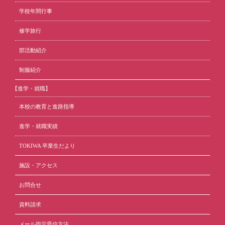
学校年間行事
修学旅行
部活動紹介
制服紹介
【進学・就職】
本校の教育と進路指導
進学・就職実績
TOKIWA 卒業生だより
施設・アクセス
お問合せ
資料請求
メール指定受信方法