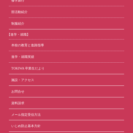
修学旅行
部活動紹介
制服紹介
【進学・就職】
本校の教育と進路指導
進学・就職実績
TOKIWA 卒業生だより
施設・アクセス
お問合せ
資料請求
メール指定受信方法
いじめ防止基本方針