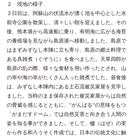
２ 現地の様子
２日目は、阿蘇山の伏流水が湧く池を中心とした水
前寺公園を散策し、清々しい朝を迎えました。その
後、熊本港から高速船に乗り、有明海に広がる海苔
の養殖場を見ながら島原港へ移動しました。島原で
はまずみずなし本陣に立ち寄り、島原の郷土料理で
ある具雑煮（ぐぞうに）を食べました。天草四郎が
島原の乱の際、様々な食材を用い作ったとされ、山
の幸や海の幸がたくさん入った雑煮でした。昼食後
は、みずなし本陣内にある土石流被災家屋を見学し
ました。当時のまま保存された被災家屋からは自然
の脅威を感じるとともに、”がんばる”の意味をもつ
「がまだすドーム」では自然災害と向き合う人間の
姿を知る事ができました。そして、櫨（はぜ）の実
から作る和ろうそく作成では、日本の伝統文化に触