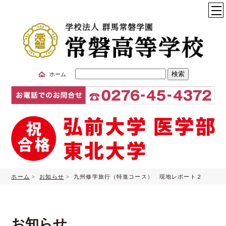
サ
ホーム
イ
ト
内
検
索
ホーム
>
お知らせ
> 九州修学旅行（特進コース） 現地レポート２
お知らせ