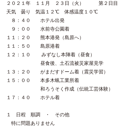
２０２１年 １１月 ２３日（火） 第２日目
天気 曇り 気温１２℃ 体感温度１０℃
８：４０ ホテル出発
９：００ 水前寺公園着
１１：２０ 熊本港発（島原へ）
１１：５０ 島原港着
１２：１０ みずなし本陣着（昼食）
昼食後、土石流被災家屋見学
１３：２０ がまだすドーム着（震災学習）
１５：００ 本多木蝋工業所着
和ろうそく作成（伝統工芸体験）
１７：４０ ホテル着
１ 日程 順調 ・ その他
特に問題ありません