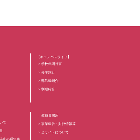
【キャンパスライフ】
学校年間行事
修学旅行
部活動紹介
制服紹介
教職員採用
いて
事業報告・財務情報等
書
当サイトについて
停止の通知書