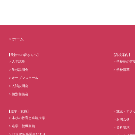
ホーム
【受験生の皆さんへ】
【高校案内】
入学試験
学校長の言
学校説明会
学校沿革
オープンスクール
入試説明会
個別相談会
【進学・就職】
施設・アク
本校の教育と進路指導
お問合せ
進学・就職実績
資料請求
TOKIWA 卒業生だより