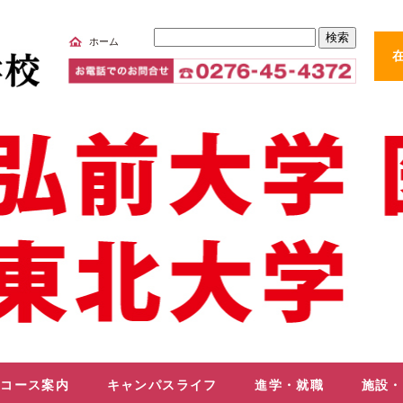
サ
ホーム
イ
ト
内
検
索
コース案内
キャンパスライフ
進学・就職
施設・