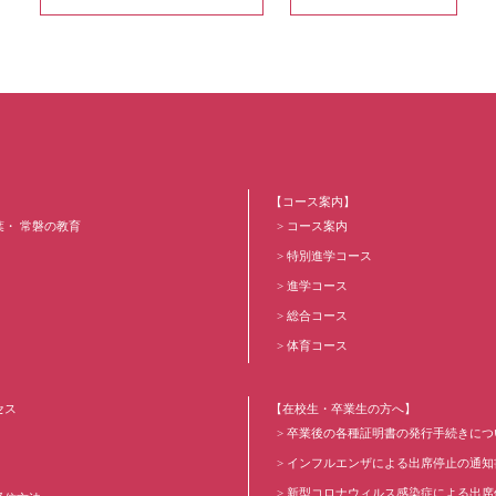
【コース案内】
葉・ 常磐の教育
コース案内
特別進学コース
進学コース
総合コース
体育コース
セス
【在校生・卒業生の方へ】
卒業後の各種証明書の発行手続きにつ
インフルエンザによる出席停止の通知
新型コロナウィルス感染症による出席