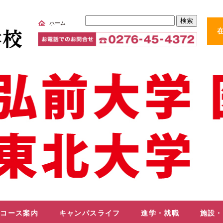
サ
ホーム
イ
ト
内
検
索
コース案内
キャンパスライフ
進学・就職
施設・