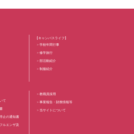
【キャンパスライフ】
学校年間行事
修学旅行
部活動紹介
制服紹介
教職員採用
いて
事業報告・財務情報等
書
当サイトについて
停止の通知書
フルエンザ及