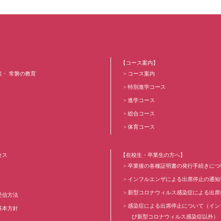
【コース案内】
葉・ 常磐の教育
コース案内
特別進学コース
進学コース
総合コース
体育コース
セス
【在校生・卒業生の方へ】
卒業後の各種証明書の発行手続きにつ
インフルエンザによる出席停止の通知
新型コロナウィルス感染症による出席
受信方法
感染症による出席停止について（イン
基本方針
び新型コロナウィルス感染症以外）