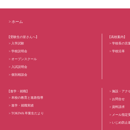
ホーム
【受験生の皆さんへ】
【高校案内】
入学試験
学校長の言
学校説明会
学校沿革
オープンスクール
入試説明会
個別相談会
【進学・就職】
施設・アク
本校の教育と進路指導
お問合せ
進学・就職実績
資料請求
TOKIWA 卒業生だより
メール指定
いじめ防止