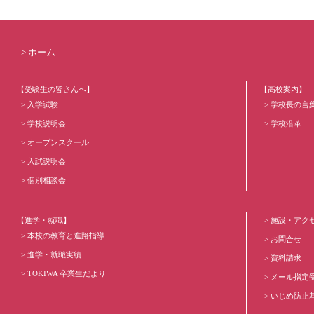
ホーム
【受験生の皆さんへ】
【高校案内】
入学試験
学校長の言
学校説明会
学校沿革
オープンスクール
入試説明会
個別相談会
【進学・就職】
施設・アク
本校の教育と進路指導
お問合せ
進学・就職実績
資料請求
TOKIWA 卒業生だより
メール指定
いじめ防止