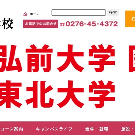
サ
ホーム
イ
ト
内
検
索
コース案内
キャンパスライフ
進学・就職
施設・