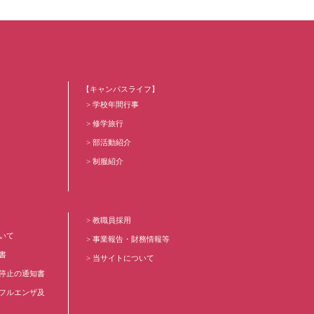
【キャンパスライフ】
学校年間行事
修学旅行
部活動紹介
制服紹介
教職員採用
いて
事業報告・財務情報等
書
当サイトについて
停止の通知書
フルエンザ及