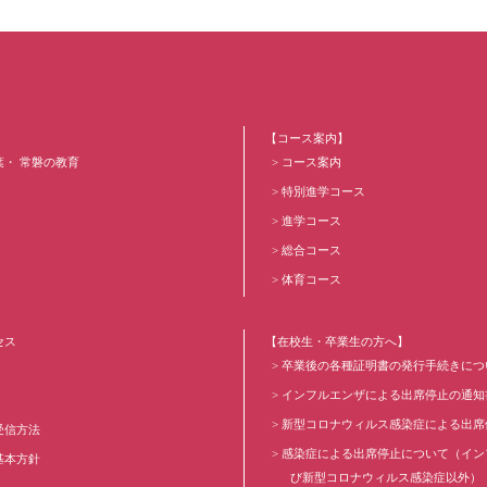
【コース案内】
葉・ 常磐の教育
コース案内
特別進学コース
進学コース
総合コース
体育コース
セス
【在校生・卒業生の方へ】
卒業後の各種証明書の発行手続きにつ
インフルエンザによる出席停止の通知
新型コロナウィルス感染症による出席
受信方法
感染症による出席停止について（イン
基本方針
び新型コロナウィルス感染症以外）