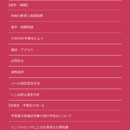
【進学・就職】
本校の教育と進路指導
進学・就職実績
TOKIWA 卒業生だより
施設・アクセス
お問合せ
資料請求
メール指定受信方法
いじめ防止基本方針
【在校生・卒業生の方へ】
卒業後の各種証明書の発行手続きについて
インフルエンザによる出席停止の通知書