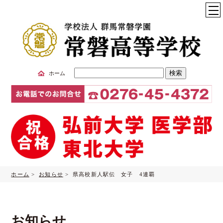
サ
ホーム
イ
ト
内
検
索
ホーム
>
お知らせ
> 県高校新人駅伝 女子 4連覇
お知らせ