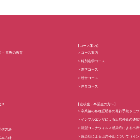
【コース案内】
葉・ 常磐の教育
コース案内
特別進学コース
進学コース
総合コース
体育コース
セス
【在校生・卒業生の方へ】
卒業後の各種証明書の発行手続きにつ
インフルエンザによる出席停止の通知
新型コロナウィルス感染症による出席
受信方法
感染症による出席停止について（イン
基本方針