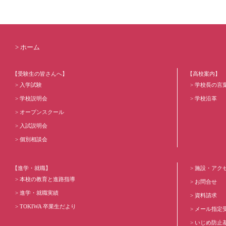
ホーム
【受験生の皆さんへ】
【高校案内】
入学試験
学校長の言
学校説明会
学校沿革
オープンスクール
入試説明会
個別相談会
【進学・就職】
施設・アク
本校の教育と進路指導
お問合せ
進学・就職実績
資料請求
TOKIWA 卒業生だより
メール指定
いじめ防止