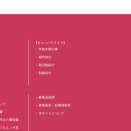
【キャンパスライフ】
学校年間行事
修学旅行
部活動紹介
制服紹介
教職員採用
いて
事業報告・財務情報等
書
当サイトについて
停止の通知書
フルエンザ及