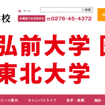
サ
ホーム
イ
ト
内
検
索
コース案内
キャンパスライフ
進学・就職
施設・