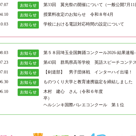
07.07
第33回 翼光祭の開催について（一般公開7月11日(土)
04.10
授業料改定のお知らせ 令和８年4月
10.03
学校における電話対応時間の設定について
08.03
第５８回埼玉全国舞踊コンクール2026‐結果速報‐
07.23
第43回 群馬県高等学校 英語スピーチコンテ
07.01
【剣道部】 男子団体戦 インターハイ出場！
06.30
ものつくり大学と教育連携協定を締結しました
06.10
木村 建心 さん（令和６年度
ヘルシンキ国際バレエコンクール 第１位