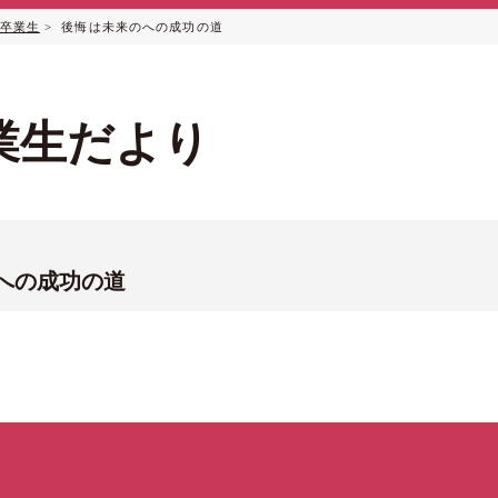
度卒業生
> 後悔は未来のへの成功の道
卒業生だより
への成功の道