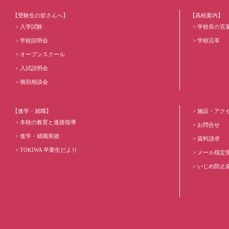
【受験生の皆さんへ】
【高校案内】
入学試験
学校長の言
学校説明会
学校沿革
オープンスクール
入試説明会
個別相談会
【進学・就職】
施設・アク
本校の教育と進路指導
お問合せ
進学・就職実績
資料請求
TOKIWA 卒業生だより
メール指定
いじめ防止