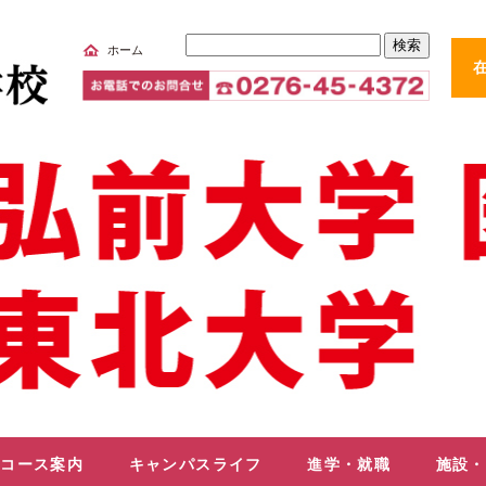
サ
ホーム
イ
ト
内
検
索
コース案内
キャンパスライフ
進学・就職
施設・