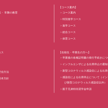
【コース案内】
葉・ 常磐の教育
コース案内
特別進学コース
進学コース
総合コース
体育コース
セス
【在校生・卒業生の方へ】
卒業後の各種証明書の発行手続きにつ
インフルエンザによる出席停止の通知
新型コロナウィルス感染症による出席
受信方法
感染症による出席停止について（イン
基本方針
び新型コロナウィルス感染症以外）
親子兄弟特待奨学金申請