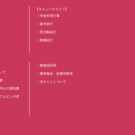
【キャンパスライフ】
学校年間行事
修学旅行
部活動紹介
制服紹介
教職員採用
いて
事業報告・財務情報等
書
当サイトについて
停止の通知書
フルエンザ及